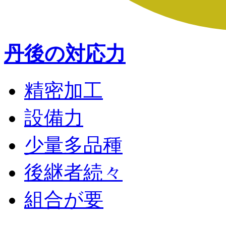
丹後の対応力
精密加工
設備力
少量多品種
後継者続々
組合が要