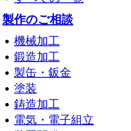
製作のご相談
機械加工
鍛造加工
製缶・鈑金
塗装
鋳造加工
電気・電子組立