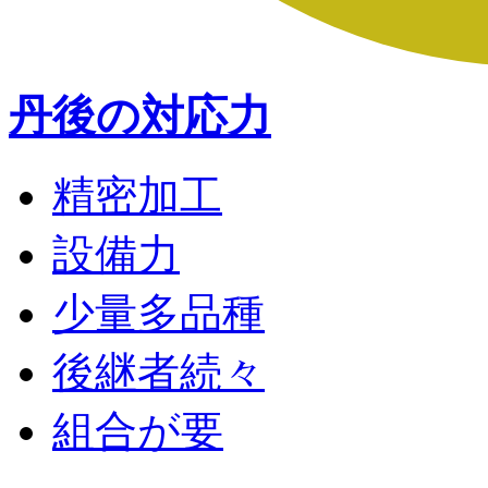
丹後の対応力
精密加工
設備力
少量多品種
後継者続々
組合が要