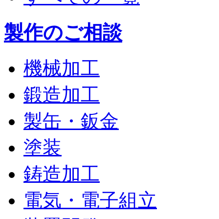
製作のご相談
機械加工
鍛造加工
製缶・鈑金
塗装
鋳造加工
電気・電子組立