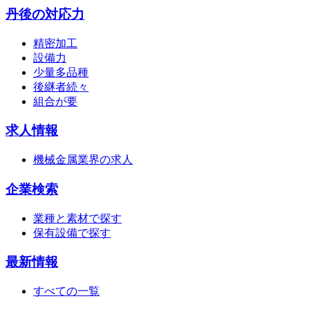
丹後の対応力
精密加工
設備力
少量多品種
後継者続々
組合が要
求人情報
機械金属業界の求人
企業検索
業種と素材で探す
保有設備で探す
最新情報
すべての一覧