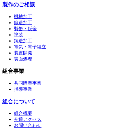
製作のご相談
機械加工
鍛造加工
製缶・鈑金
塗装
鋳造加工
電気・電子組立
装置開発
表面処理
組合事業
共同購買事業
指導事業
組合について
組合概要
交通アクセス
お問い合わせ