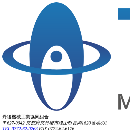
丹後機械工業協同組合
〒627-0042 京都府京丹後市峰山町長岡1620番地の1
TEL.0772-62-0263
FAX.0772-62-6176