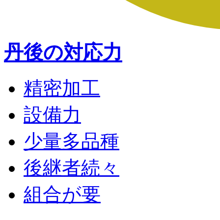
丹後の対応力
精密加工
設備力
少量多品種
後継者続々
組合が要