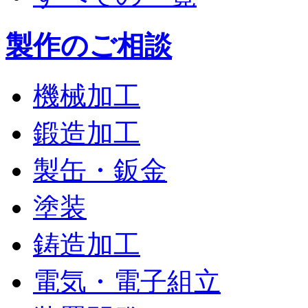
製作のご相談
機械加工
鍛造加工
製缶・鈑金
塗装
鋳造加工
電気・電子組立