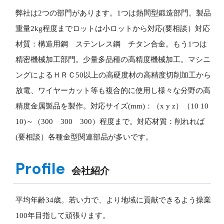
弊社は2つの部門があります。1つは熱間型鍛造部門。製品
重量2kg程度までロットは小ロットから対応(要相談）対応
材質：構造用鋼 ステンレス鋼 チタン合金。もう1つは
精密機械加工部門。少量多品種の高精度機械加工。マシニ
ングによるＨＲＣ50以上の高硬度材の高精度切削加工から
放電、ワイヤーカット等も複合的に使用し様々な分野の高
精度金属製品を製作。対応サイズ(mm)：（x y z）（10 10
10)～（300 300 300）程度まで。対応材質：削れれば
(要相談）各種金型関連部品が多いです。
Profile
会社紹介
平均年齢34歳。若い力で、より地域に貢献できるよう操業
100年目指して頑張ります。