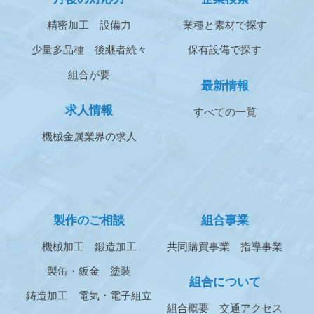
精密加工
設備力
業種と素材で探す
少量多品種
後継者続々
保有設備で探す
組合が要
最新情報
求人情報
すべての一覧
機械金属業界の求人
製作のご相談
組合事業
機械加工
鍛造加工
共同購買事業
指導事業
製缶・鈑金
塗装
組合について
鋳造加工
電気・電子組立
組合概要
交通アクセス