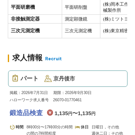
(株)岡本工作機
平面研磨機
平面研削盤
械製作所
非接触測定器
測定顕微鏡
(株)ミツトヨ
三次元測定機
三次元測定機
(株)東京精密
求人情報
Recruit
パート
京丹後市
掲載：2026年7月31日
期限：2026年9月30日
ハローワーク求人番号
26070-01770461
鍛造品検査
1,135
〜1,135
円
円
時間
8時00分〜17時00分の時間
休日
日曜日，その他
の間の7時間程度
週休二日：その他