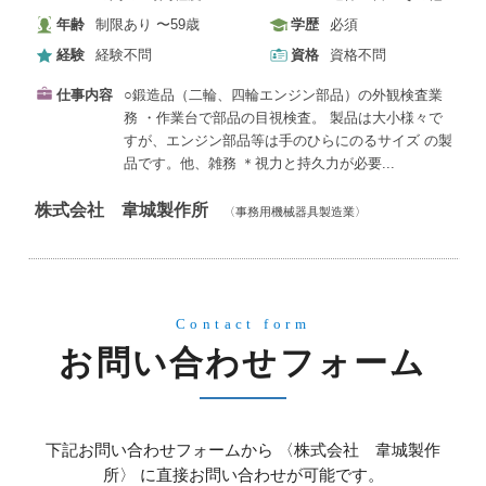
年齢
制限あり 〜59歳
学歴
必須
経験
経験不問
資格
資格不問
仕事内容
○鍛造品（二輪、四輪エンジン部品）の外観検査業
務 ・作業台で部品の目視検査。 製品は大小様々で
すが、エンジン部品等は手のひらにのるサイズ の製
品です。他、雑務 ＊視力と持久力が必要...
株式会社 韋城製作所
〈事務用機械器具製造業〉
Contact form
お問い合わせフォーム
下記お問い合わせフォームから 〈株式会社 韋城製作
所〉 に直接お問い合わせが可能です。