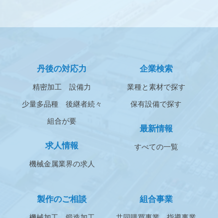
丹後の対応力
企業検索
精密加工
設備力
業種と素材で探す
少量多品種
後継者続々
保有設備で探す
組合が要
最新情報
求人情報
すべての一覧
機械金属業界の求人
製作のご相談
組合事業
機械加工
鍛造加工
共同購買事業
指導事業