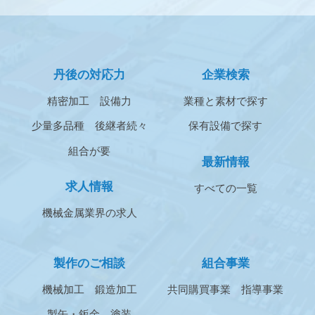
丹後の対応力
企業検索
精密加工
設備力
業種と素材で探す
少量多品種
後継者続々
保有設備で探す
組合が要
最新情報
求人情報
すべての一覧
機械金属業界の求人
製作のご相談
組合事業
機械加工
鍛造加工
共同購買事業
指導事業
製缶・鈑金
塗装