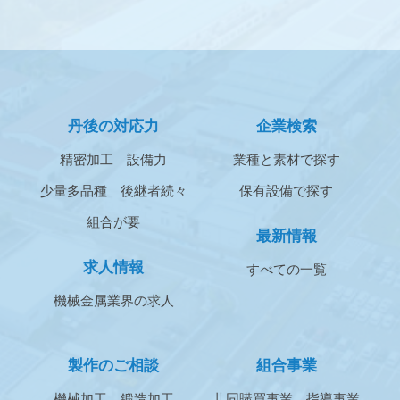
丹後の対応力
企業検索
精密加工
設備力
業種と素材で探す
少量多品種
後継者続々
保有設備で探す
組合が要
最新情報
求人情報
すべての一覧
機械金属業界の求人
製作のご相談
組合事業
機械加工
鍛造加工
共同購買事業
指導事業