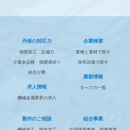
丹後の対応力
企業検索
精密加工
設備力
業種と素材で探す
少量多品種
後継者続々
保有設備で探す
組合が要
最新情報
求人情報
すべての一覧
機械金属業界の求人
製作のご相談
組合事業
機械加工
鍛造加工
共同購買事業
指導事業