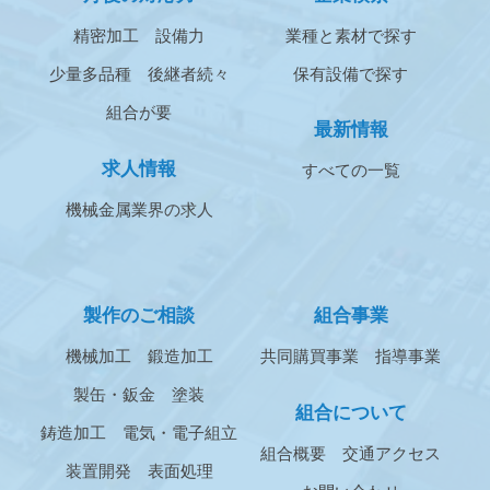
精密加工
設備力
業種と素材で探す
少量多品種
後継者続々
保有設備で探す
組合が要
最新情報
求人情報
すべての一覧
機械金属業界の求人
製作のご相談
組合事業
機械加工
鍛造加工
共同購買事業
指導事業
製缶・鈑金
塗装
組合について
鋳造加工
電気・電子組立
組合概要
交通アクセス
装置開発
表面処理