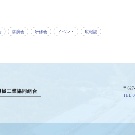
会
講演会
研修会
イベント
広報誌
〒62
機械工業協同組合
TEL.0