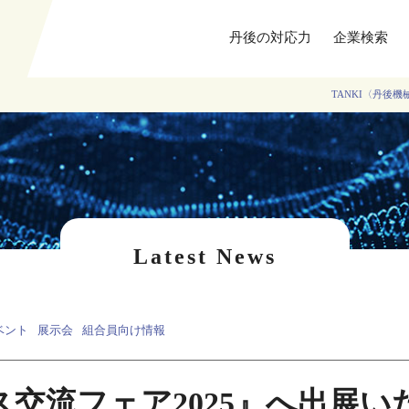
丹後の対応力
企業検索
TANKI〈丹後
Latest News
ベント
展示会
組合員向け情報
交流フェア2025』へ出展い