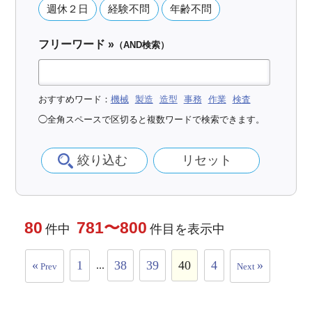
週休２日
経験不問
年齢不問
フリーワード »
（AND検索）
おすすめワード：
機械
製造
造型
事務
作業
検査
◯全角スペースで区切ると複数ワードで検索できます。
80
781〜800
件中
件目を表示中
«
1
38
39
40
4
»
...
Prev
Next