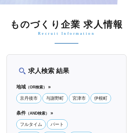
ものづくり企業 求人情報
Recruit Information
求人検索 結果
地域
»
（OR検索）
京丹後市
与謝野町
宮津市
伊根町
条件
»
（AND検索）
フルタイム
パート